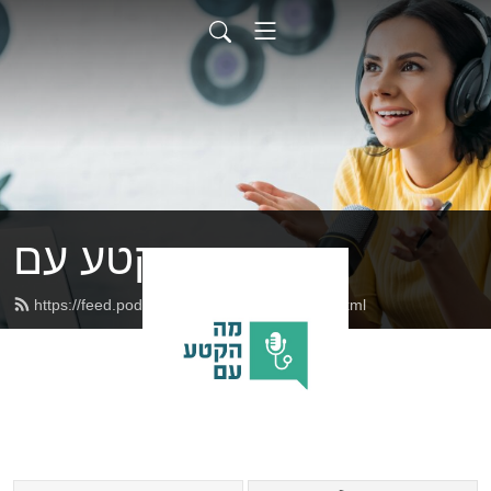
מה הקטע עם
https://feed.podbean.com/annabrameli/feed.xml