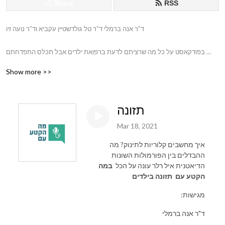
Share
RSS
ד”ר אנה ברמלי ד”ר טל גולדשטיין עקביא וד”ר נועה זיו 

בפודקאסט על כל מה שרציתם לדעת ברפואת ילדים אבל תכלס התפדחתם 
לשאול
Show more >>
תזונה
Mar 18, 2021
איך מחשבים קלוריות לתינוק? מה
ההבדלים בין הפורמולות השונות
הדיאטנית איל רלר עונה על הכל
במה
הקטע עם
תזונה בילדים
:מגישות
ד"ר אנה ברמלי