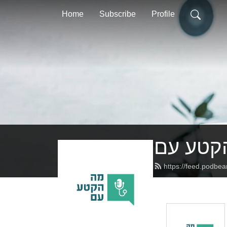
Home
Subscribe
Profile
קטע עם
https://feed.podbe